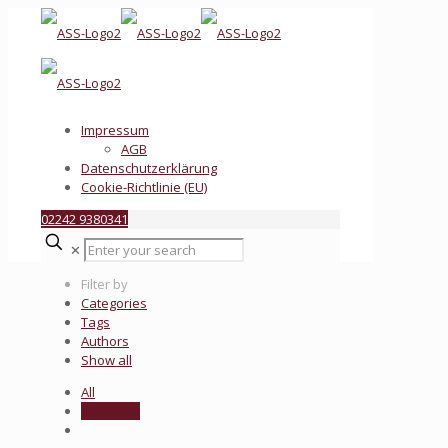
Impressum
AGB
Datenschutzerklärung
Cookie-Richtlinie (EU)
02242 9380341
✕
Filter by
Categories
Tags
Authors
Show all
All
Allgemein