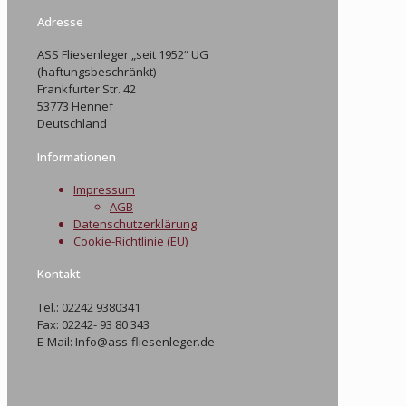
Adresse
ASS Fliesenleger „seit 1952“ UG
(haftungsbeschränkt)
Frankfurter Str. 42
53773 Hennef
Deutschland
Informationen
Impressum
AGB
Datenschutzerklärung
Cookie-Richtlinie (EU)
Kontakt
Tel.: 02242 9380341
Fax: 02242- 93 80 343
E-Mail: Info@ass-fliesenleger.de